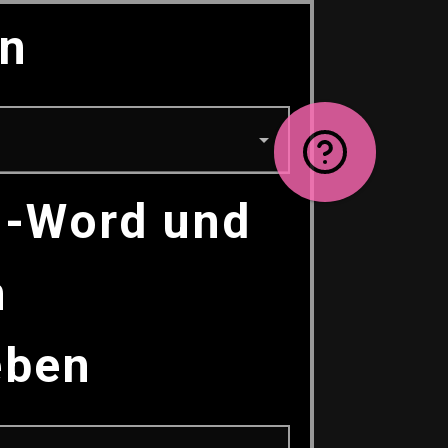
en
s-Word und 
n
eben